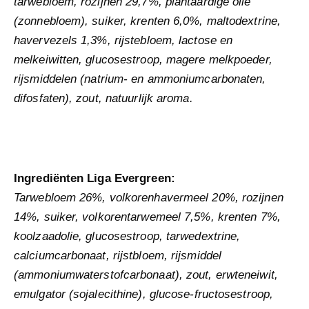
tarwebloem, rozijnen 29,7%, plantaardige olie
(zonnebloem), suiker, krenten 6,0%, maltodextrine,
havervezels 1,3%, rijstebloem, lactose en
melkeiwitten, glucosestroop, magere melkpoeder,
rijsmiddelen (natrium- en ammoniumcarbonaten,
difosfaten), zout, natuurlijk aroma.
Ingrediënten Liga Evergreen:
Tarwebloem 26%, volkorenhavermeel 20%, rozijnen
14%, suiker, volkorentarwemeel 7,5%, krenten 7%,
koolzaadolie, glucosestroop, tarwedextrine,
calciumcarbonaat, rijstbloem, rijsmiddel
(ammoniumwaterstofcarbonaat), zout, erwteneiwit,
emulgator (sojalecithine), glucose-fructosestroop,