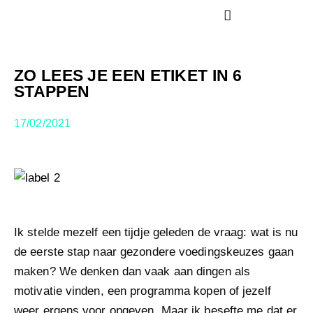
Skip
to
VOEDING EN MINDSET COACHING
content
ZO LEES JE EEN ETIKET IN 6
STAPPEN
17/02/2021
Ik stelde mezelf een tijdje geleden de vraag: wat is nu
de eerste stap naar gezondere voedingskeuzes gaan
maken? We denken dan vaak aan dingen als
motivatie vinden, een programma kopen of jezelf
weer ergens voor opgeven. Maar ik besefte me dat er